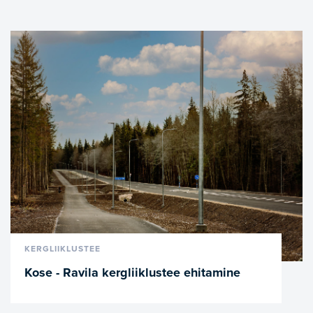
VAATA LÄHEMALT
KERGLIIKLUSTEE
Kose - Ravila kergliiklustee ehitamine