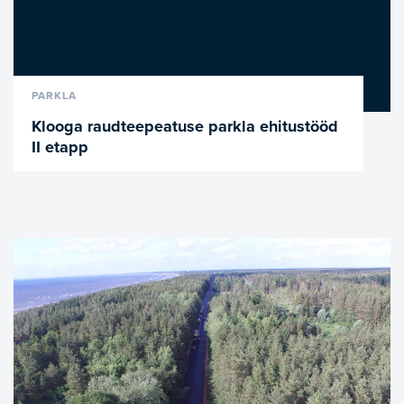
VAATA LÄHEMALT
PARKLA
Klooga raudteepeatuse parkla ehitustööd
II etapp