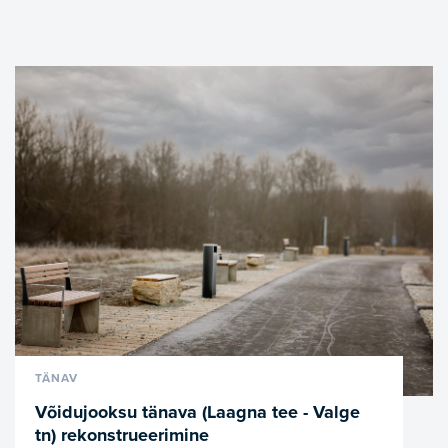
VAATA LÄHEMALT
TÄNAV
Võidujooksu tänava (Laagna tee - Valge
tn) rekonstrueerimine