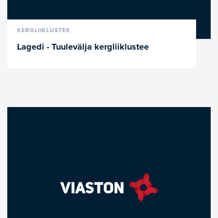
VAATA LÄHEMALT
KERGLIIKLUSTEE
Lagedi - Tuulevälja kergliiklustee