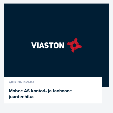
VAATA LÄHEMALT
ÄRIKINNISVARA
Mobec AS kontori- ja laohoone
juurdeehitus