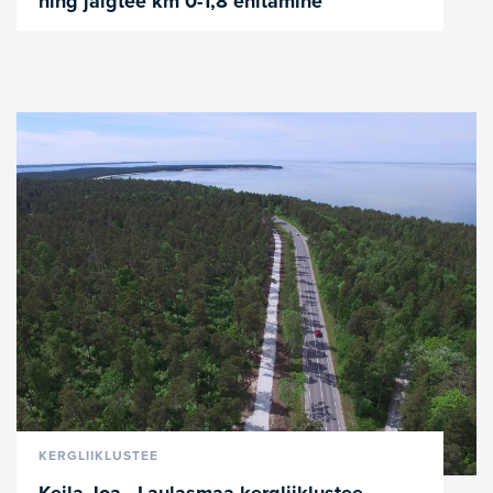
ning jalgtee km 0-1,8 ehitamine
VAATA LÄHEMALT
KERGLIIKLUSTEE