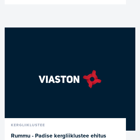
VAATA LÄHEMALT
KERGLIIKLUSTEE
Rummu - Padise kergliiklustee ehitus