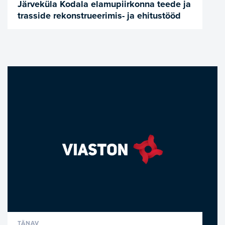
Järveküla Kodala elamupiirkonna teede ja
trasside rekonstrueerimis- ja ehitustööd
VAATA LÄHEMALT
TÄNAV