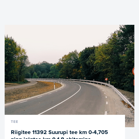
VAATA LÄHEMALT
TEE
Riigitee 11392 Suurupi tee km 0-4,705