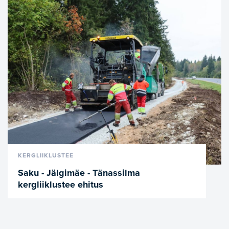
VAATA LÄHEMALT
KERGLIIKLUSTEE
Saku - Jälgimäe - Tänassilma
kergliiklustee ehitus