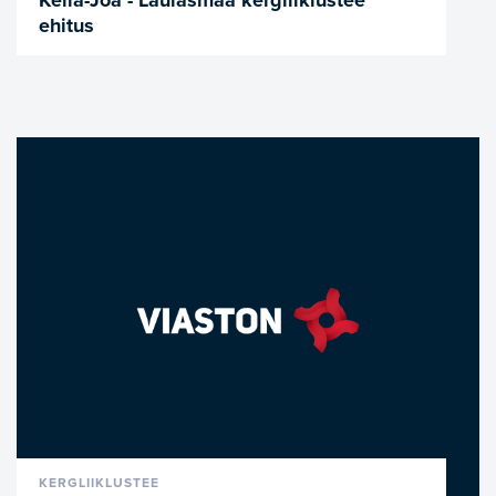
Keila-Joa - Laulasmaa kergliiklustee
ehitus
VAATA LÄHEMALT
KERGLIIKLUSTEE