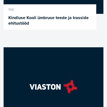
VAATA LÄHEMALT
TEE
Kindluse Kooli ümbruse teede ja trasside
ehitustööd