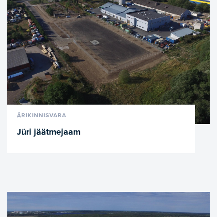
VAATA LÄHEMALT
ÄRIKINNISVARA
Jüri jäätmejaam